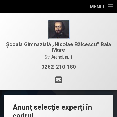
conținut
Acasa
MENIU
Sari
Organizare
la
conținut
Documente manageriale
Educație
Școala Gimnazială „Nicolae Bălcescu” Baia
Mare
Proiecte
Str. Arenei, nr. 1
0262-210 180
Tel:
Res. umane
Email
Contact
Promovare
Anunţ selecţie experţi în
cadrul