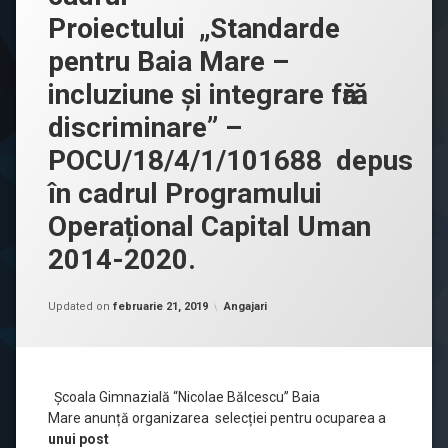
Proiectului „Standarde
pentru Baia Mare –
incluziune și integrare fӑrӑ
discriminare” –
POCU/18/4/1/101688 depus
în cadrul Programului
Operațional Capital Uman
2014-2020.
Posted on
februarie 15, 2019
by
admnbalcescu
Categorii:
Updated on
februarie 21, 2019
Angajari
Şcoala Gimnazială “Nicolae Bălcescu” Baia
Mare anunță organizarea selecției pentru ocuparea a
unui post