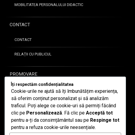
MOBILITATEA PERSONALULUI DIDACTIC
CONTACT
CONTACT
RELAȚII CU PUBLICUL
PROMOVARE
Îți respectăm confidențialitatea
GALERIE FOTO
Cookie-urile ne ajută să îți îmbunătățim experiența,
să oferim conținut personalizat și să analizăm
ARTICOLE DE PRESĂ
traficul. Poți alege ce cookie-uri să permiți făcând
clic pe
Personalizează
. Fă clic pe
Acceptă tot
pentru a-ți da consimțământul sau pe
Respinge tot
pentru a refuza cookie-urile neesențiale.
Telefon:
0262-210 180