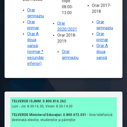
copii:
Orar 2017-
08:00-
Orar
2018
13:00
gimnaziu
Orar
Orar
Orar
primar
gimnaziu
2020/2021
Orar A
Orar
Orar 2018-
doua
primar
2019
șansă
Orar A
(primar *
Orar
doua
secundar
gimnaziu
șansă
inferior)
TELVERDE ISJMM: 0.800.816.262
:
Luni - Joi: 8.30-16.30, Vineri: 8.30-14.30
TELVERDE Ministerul Educaţiei: 0.800.672.031 -
linie telefonică
destinată elevilor, studenţilor şi părinţilor