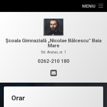
conținut
Acasa
MENIU
Sari
Organizare
la
conținut
Documente manageriale
Educație
Școala Gimnazială „Nicolae Bălcescu” Baia
Mare
Proiecte
Str. Arenei, nr. 1
0262-210 180
Tel:
Res. umane
Email
Contact
Promovare
Orar