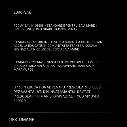
EUROPENE
POCU/18/4/1/101688 – STANDARDE PENTRU BAIA MARE –
INCLUZIUNE ȘI INTEGRARE FӐRӐ DISCRIMINARE
F-PNRAS-1-2022-0381-INCLUZIUNEA SOCIALĂ A COPIILOR PRIN
ACCES LA EDUCAȚIE ÎN COMUNITATEA FERNEZIU-ȘCOALA
GIMNAZIALĂ NICOLAE BĂLCESCU BAIA MARE
F-PNRAS-2-2023-1446 – ȘANSA PENTRU VIITORUL ELEVILOR –
ȘCOALA GIMNAZIALĂ „MIHAIL SADOVEANU” BAIA MARE,
MARAMUREȘ
SPRIJIN EDUCAȚIONAL PENTRU PREȘCOLARII ȘI ELEVII
DEZAVANTAJAȚI DIN ÎNVĂȚĂMÂNTUL DE STAT
PREȘCOLAR, PRIMAR ȘI GIMNAZIAL – COD MY SMIS
319029
RES. UMANE