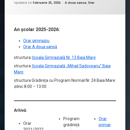
Posted on
octombrie 10, 2025
by
Iuga Ioan-Bogdan
Categorii:
Updated on
februarie 25, 2026
A doua sansa
,
Orar
An școlar 2025-2026:
Orar gimnaziu
Orar A doua șansă
structura
Școala Gimnazială Nr. 13 Baia Mare
structura
Școala Gimnazială „Mihail Sadoveanu” Baia
Mare
structura Grădinița cu Program Normal Nr. 24 Baia Mare:
zilnic 8:00 – 13:00
Arhivă:
Program
Orar
Orar
grădiniță
primar
2021/2022