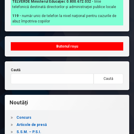
TELVERDE Ministerul Educaţiei: 0.800.672.032 -
linie
telefonică destinată directorilor şi administraţiei publice locale
119 -
număr unic de telefon la nivel naţional pentru cazurile de
abuz împotriva copiilor
Butonul roșu
Caută
Caută
Noutăți
Concurs
Articole de presă
S.S.M. – P.S.I.