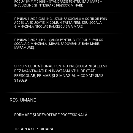
al
POCU/18/4/1/101688 – STANDARDE PENTRU BAIA MARE –
sau,
sau,
A
naționale,
INCLUZIUNE ȘI INTEGRARE FӐRӐ DISCRIMINARE
candidatului
după
după
R
contra
sau
caz,
caz,
E
autorității,
de
F-PNRAS-1-2022-0381-INCLUZIUNEA SOCIALĂ A COPIILOR PRIN
extrasul
extrasul
L
ACCES LA EDUCAȚIE ÎN COMUNITATEA FERNEZIU-ȘCOALA
contra
către
GIMNAZIALĂ NICOLAE BĂLCESCU BAIA MARE
de
de
O
umanității,
unitățile
pe
pe
R
infracțiuni
sanitare
cazierul
cazierul
F-PNRAS-2-2023-1446 – ȘANSA PENTRU VIITORUL ELEVILOR –
d
de
abilitate
ȘCOALA GIMNAZIALĂ „MIHAIL SADOVEANU” BAIA MARE,
judiciar;
judiciar;
e
MARAMUREȘ
corupție
cu
g)
p
g)
sau
cel
adeverință
a
adeverință
de
mult
medicală
r
SPRIJIN EDUCAȚIONAL PENTRU PREȘCOLARII ȘI ELEVII
medicală
serviciu,
6
care
DEZAVANTAJAȚI DIN ÎNVĂȚĂMÂNTUL DE STAT
t
care
infracțiuni
luni
PREȘCOLAR, PRIMAR ȘI GIMNAZIAL – COD MY SMIS
să
i
să
de
319029
anterior
ateste
c
ateste
fals
derulării
starea
i
starea
ori
concursului;
de
p
de
contra
h)
RES. UMANE
sănătate
a
sănătate
înfăptuirii
certificatul
corespunzătoare,
r
corespunzătoare,
justiției,
de
eliberată
FORMARE ȘI DEZVOLTARE PROFESIONALĂ
e
eliberată
infracțiuni
integritate
de
l
de
săvârșite
comportamentală
către
a
TREAPTA SUPERIOARA
către
cu
din