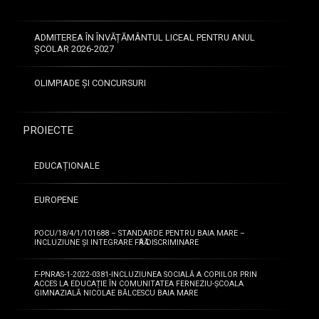
L
2
ru
i
6
cl
m
ADMITEREA ÎN ÎNVĂȚĂMÂNTUL LICEAL PENTRU ANUL
a
b
ȘCOLAR 2026-2027
ă
s
ș
a
OLIMPIADE ȘI CONCURSURI
i
a
c
VI
o
II-
m
PROIECTE
a
u
n
Li
i
EDUCAȚIONALE
m
c
b
a
EUROPENE
a
r
e
și
—
lit
POCU/18/4/1/101688 – STANDARDE PENTRU BAIA MARE –
INCLUZIUNE ȘI INTEGRARE FӐRӐ DISCRIMINARE
s
er
2
c
at
2
r
F-PNRAS-1-2022-0381-INCLUZIUNEA SOCIALĂ A COPIILOR PRIN
ur
ACCES LA EDUCAȚIE ÎN COMUNITATEA FERNEZIU-ȘCOALA
i
i
a
GIMNAZIALĂ NICOLAE BĂLCESCU BAIA MARE
s
u
ro
—
n