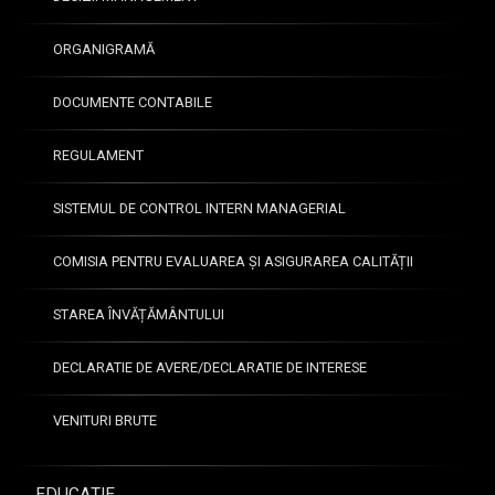
-
b
2
ă
ORGANIGRAMĂ
0
ș
2
i
6
DOCUMENTE CONTABILE
c
o
În
REGULAMENT
m
s
u
cr
n
SISTEMUL DE CONTROL INTERN MANAGERIAL
ie
i
8
re
c
-
COMISIA PENTRU EVALUAREA ȘI ASIGURAREA CALITĂȚII
a
a
1
la
r
2
STAREA ÎNVĂȚĂMÂNTULUI
e
e
i
v
—
u
al
s
DECLARATIE DE AVERE/DECLARATIE DE INTERESE
n
u
c
i
ar
r
VENITURI BRUTE
e
e
i
2
a
s
0
n
—
2
EDUCAȚIE