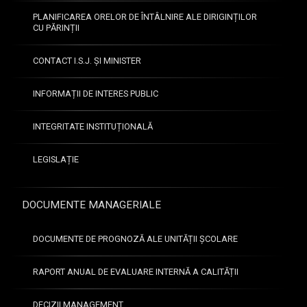
l
I
PLANIFICAREA ORELOR DE ÎNTÂLNIRE ALE DIRIGINȚILOR
c
I
CU PĂRINȚII
l
-
a
a
CONTACT I.S.J. ȘI MINISTER
s
,
e
î
i
INFORMAȚII DE INTERES PUBLIC
n
a
a
I
n
INTEGRITATE INSTITUȚIONALĂ
I
u
-
l
LEGISLAȚIE
a
ș
—
c
E
o
DOCUMENTE MANAGERIALE
N
l
I
a
I
r
DOCUMENTE DE PROGNOZĂ ALE UNITĂȚII ȘCOLARE
:
2
0
RAPORT ANUAL DE EVALUARE INTERNĂ A CALITĂȚII
L
2
i
5
m
DECIZII MANAGEMENT