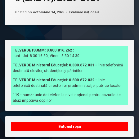
măsură
N
ce
D
Updated on
ianuarie 22, 2026
Categorii:
Posted on
octombrie 14, 2025
Evaluare națională
apar
A
informații
R
noi,
U
ele
L
vor
d
fi
e
TELVERDE ISJMM: 0.800.816.262
:
adăugate
d
Luni - Joi: 8.30-16.30, Vineri: 8.30-14.30
în
e
TELVERDE Ministerul Educaţiei: 0.800.672.031 -
linie telefonică
această
s
destinată elevilor, studenţilor şi părinţilor
pagină)
f
TELVERDE Ministerul Educaţiei: 0.800.672.032 -
linie
ă
C
telefonică destinată directorilor şi administraţiei publice locale
ș
a
u
119 -
număr unic de telefon la nivel naţional pentru cazurile de
l
abuz împotriva copiilor
r
e
a
n
r
d
e
Butonul roșu
a
a
e
r