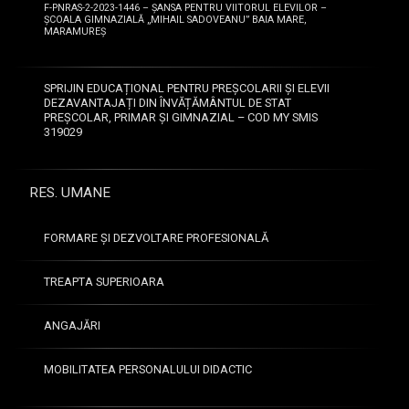
m
F-PNRAS-2-2023-1446 – ȘANSA PENTRU VIITORUL ELEVILOR –
L
i
ȘCOALA GIMNAZIALĂ „MIHAIL SADOVEANU” BAIA MARE,
â
i
MARAMUREȘ
e
n
m
2
b
ă
0
a
–
SPRIJIN EDUCAȚIONAL PENTRU PREȘCOLARII ȘI ELEVII
2
m
pr
DEZAVANTAJAȚI DIN ÎNVĂȚĂMÂNTUL DE STAT
6
a
PREȘCOLAR, PRIMAR ȘI GIMNAZIAL – COD MY SMIS
o
t
319029
b
e
ă
r
s
n
RES. UMANE
cr
ă
is
—
1
ă
FORMARE ȘI DEZVOLTARE PROFESIONALĂ
2
m
M
TREAPTA SUPERIOARA
a
at
i
e
2
2
ANGAJĂRI
m
4
0
at
i
2
ic
MOBILITATEA PERSONALULUI DIDACTIC
6
u
ă
L
n
–