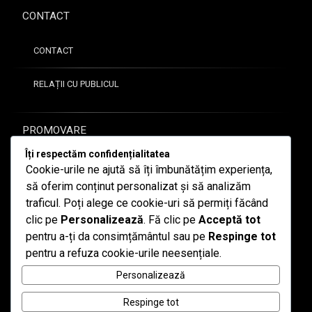
i
i
pr
CONTACT
m
e
o
b
2
b
ă
0
CONTACT
ă
ș
2
s
i
6
RELAȚII CU PUBLICUL
cr
c
is
o
ă
m
PROMOVARE
u
Li
n
Îți respectăm confidențialitatea
m
i
GALERIE FOTO
Cookie-urile ne ajută să îți îmbunătățim experiența,
b
c
a
să oferim conținut personalizat și să analizăm
a
ARTICOLE DE PRESĂ
și
traficul. Poți alege ce cookie-uri să permiți făcând
r
lit
clic pe
Personalizează
. Fă clic pe
Acceptă tot
e
er
pentru a-ți da consimțământul sau pe
Respinge tot
2
—
at
6
c
pentru a refuza cookie-urile neesențiale.
Telefon:
0262-210 180
ur
i
i
a
Personalizează
u
t
m
n
i
at
Respinge tot
Email
i
t