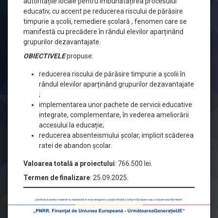
autoritățile locale pentru îmbunătățirea procesului
educație
educativ, cu accent pe reducerea riscului de părăsire
timpurie a școlii, remediere școlară , fenomen care se
în
manifestă cu precădere în rândul elevilor aparținând
grupurilor dezavantajate.
comunitatea
OBIECTIVELE
propuse:
Ferneziu-
reducerea riscului de părăsire timpurie a școlii în
Școala
rândul elevilor aparținând grupurilor dezavantajate
gimnazială
;
implementarea unor pachete de servicii educative
Nicolae
integrate, complementare, în vederea ameliorării
Bălcescu
accesului la educație;
reducerea absenteismului școlar, implicit scăderea
Baia
ratei de abandon școlar.
Mare
Valoarea totală a proiectului
: 766.500 lei.
Termen de finalizare
: 25.09.2025.
Posted on
martie 4, 2026
Updated on
martie 4, 2026
by
Iuga Ioan-Bogdan
Categorii:
Europene