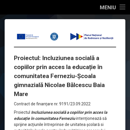
conținut
Acasa
MENIU
Sari
Organizare
F-
Școala
la
Gimnazială
conținut
PNRAS-
Documente manageriale
„Nicolae
Bălcescu”
1-
Baia
Educație
2022-
Mare
Proiectul:
Incluziunea socială a
0381-
Str. 
Proiecte
copiilor prin acces la educație în
Arenei, 
Incluziunea
nr. 
comunitatea Ferneziu-Școala
Res. umane
socială
1
gimnazială Nicolae Bălcescu Baia
a
Contact
0262-210 180
Tel:
Mare
copiilor
Promovare
Contract de finanțare nr. 9191/23.09.2022
Email
prin
Proiectul
Incluziunea socială a copiilor prin acces la
acces
educație în comunitatea Ferneziu
intenționează să
sprijine acțiunile întreprinse de unitatea școlară si
la