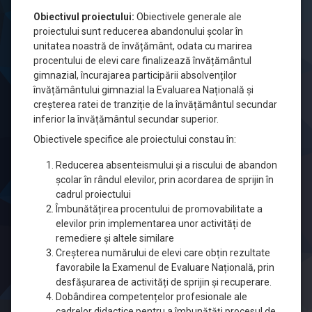
Gimnazială
Obiectivul proiectului:
Obiectivele generale ale
proiectului sunt reducerea abandonului școlar în
„Mihail
unitatea noastră de învățământ, odata cu marirea
procentului de elevi care finalizează învățământul
Sadoveanu”
gimnazial, încurajarea participării absolvenților
Baia
învățământului gimnazial la Evaluarea Națională și
creșterea ratei de tranziție de la învățământul secundar
Mare,
inferior la învățământul secundar superior.
Maramureș
Obiectivele specifice ale proiectului constau în:
Posted on
octombrie 13, 2025
Reducerea absenteismului și a riscului de abandon
Updated on
martie 4, 2026
școlar în rândul elevilor, prin acordarea de sprijin în
by
Iuga Ioan-Bogdan
Categorii:
Europene
cadrul proiectului
Îmbunătățirea procentului de promovabilitate a
elevilor prin implementarea unor activități de
remediere și altele similare
Creșterea numărului de elevi care obțin rezultate
favorabile la Examenul de Evaluare Națională, prin
desfășurarea de activități de sprijin și recuperare.
Dobândirea competențelor profesionale ale
cadrelor didactice pentru a îmbunătăți procesul de