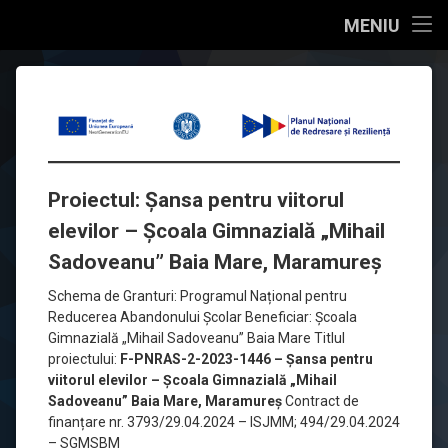
conținut
Acasa
MENIU
Sari
Organizare
F-
Școala
la
Gimnazială
conținut
PNRAS-
Documente manageriale
„Nicolae
Bălcescu”
2-
Baia
Educație
2023-
Mare
Proiectul: Șansa pentru viitorul
1446
Str. 
Proiecte
elevilor – Școala Gimnazială „Mihail
Arenei, 
–
nr. 
Sadoveanu” Baia Mare, Maramureș
Res. umane
Șansa
1
Schema de Granturi: Programul Național pentru
pentru
Contact
0262-210 180
Reducerea Abandonului Școlar Beneficiar: Școala
Tel:
Gimnazială „Mihail Sadoveanu” Baia Mare Titlul
viitorul
Promovare
proiectului:
F-PNRAS-2-2023-1446 – Șansa pentru
Email
elevilor
viitorul elevilor – Școala Gimnazială „Mihail
Sadoveanu” Baia Mare, Maramureș
Contract de
–
finanțare nr. 3793/29.04.2024 – ISJMM; 494/29.04.2024
Școala
– SGMSBM