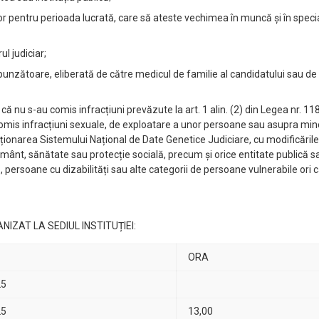
r pentru perioada lucrată, care să ateste vechimea în muncă și în special
ul judiciar;
nzătoare, eliberată de către medicul de familie al candidatului sau de c
că nu s-au comis infracțiuni prevăzute la art. 1 alin. (2) din Legea nr. 1
comis infracțiuni sexuale, de exploatare a unor persoane sau asupra mino
ționarea Sistemului Național de Date Genetice Judiciare, cu modificările
țământ, sănătate sau protecție socială, precum și orice entitate publică s
ă, persoane cu dizabilități sau alte categorii de persoane vulnerabile ori
IZAT LA SEDIUL INSTITUȚIEI:
ORA
25
25
13,00