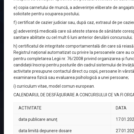
e) copia carnetului de muncă, a adeverinței eliberate de angajato
solicitate pentru ocuparea postului;
f) certificat de cazier judiciar sau, după caz, extrasul de pe cazier
g) adeverință medicală care să ateste starea de sănătate corespu
sanitare abilitate cu cel mult 6 luni anterior derulării concursului;
h) certificatul de integritate comportamentală din care să reiasă 
Registrul național automatizat cu privire la persoanele care au 
pentru completarea Legii nr. 76/2008 privind organizarea și func
candidații înscriși pentru posturile din cadrul sistemului de învă
activitate presupune contactul direct cu copii, persoane în vârst
examinarea fizică sau evaluarea psihologică a unei persoane;
i) curriculum vitae, model comun european.
CALENDARUL DE DESFĂȘURARE A CONCURSULUI CE VA FI ORGAN
ACTIVITATE
DATA
data publicare anunț
17.01.20
data limită depunere dosare
27.01.20