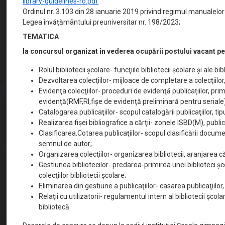
library-guidelines-ro.pdf
Ordinul nr. 3.103 din 28 ianuarie 2019 privind regimul manualelor
Legea învățământului preuniversitar nr. 198/2023;
TEMATICA
la concursul organizat în vederea ocupării postului vacant 
Rolul bibliotecii şcolare- funcţiile bibliotecii şcolare şi ale bi
Dezvoltarea colecţiilor- mijloace de completare a colecţiilor, 
Evidenţa colecţiilor- proceduri de evidenţă publicațiilor, pri
evidenţă(RMF,RI,fişe de evidenţă preliminară pentru seriale
Catalogarea publicaţiilor- scopul catalogării publicaţiilor, t
Realizarea fişei bibliografice a cărţii- zonele ISBD(M), publi
Clasificarea.Cotarea publicaţiilor- scopul clasificării docume
semnul de autor;
Organizarea colecţiilor- organizarea bibliotecii, aranjarea căr
Gestiunea bibliotecilor- predarea-primirea unei biblioteci şcol
colecţiilor bibliotecii şcolare;
Eliminarea din gestiune a publicaţiilor- casarea publicaţiilor
Relaţii cu utilizatorii- regulamentul intern al bibliotecii şco
bibliotecă.