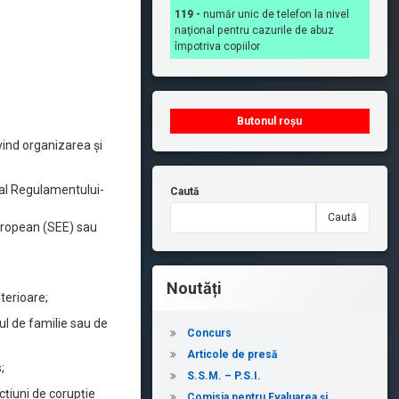
119 -
număr unic de telefon la nivel
naţional pentru cazurile de abuz
împotriva copiilor
Butonul roșu
vind organizarea și
 al Regulamentului-
Caută
Caută
European (SEE) sau
Noutăți
terioare;
l de familie sau de
Concurs
Articole de presă
;
S.S.M. – P.S.I.
acțiuni de corupție
Comisia pentru Evaluarea și