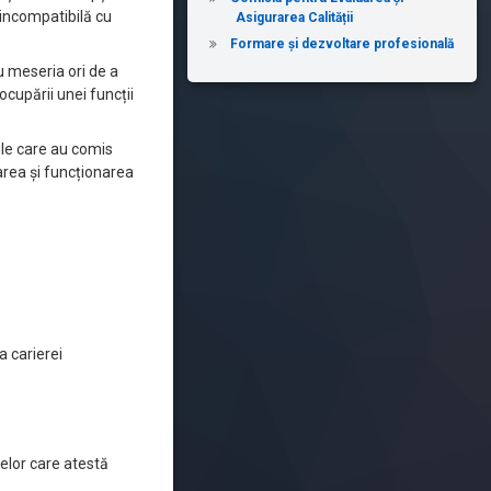
t incompatibilă cu
Asigurarea Calității
Formare și dezvoltare profesională
u meseria ori de a
ocupării unei funcții
nele care au comis
area și funcționarea
a carierei
telor care atestă