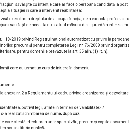
i, infracțiuni săvârșite cu intenție care ar face o persoană candidată la pos
ția situației în care a intervenit reabilitarea;
isă exercitarea dreptului de a ocupa funcția, de a exercita profesia sa
țiunii sau față de aceasta nu s-a luat măsura de siguranță a interzicerii 
a nr. 118/2019 privind Registrul național automatizat cu privire la persoa
norilor, precum și pentru completarea Legii nr. 76/2008 privind organiz
rioare, pentru domeniile prevăzute la art. 35 alin. (1) lit. h).
diplomă care au urmat un curs de iniţiere în domeniu
cumente:
la anexa nr. 2 a Regulamentului-cadru privind organizarea și dezvoltare
entitatea, potrivit legii, aflate în termen de valabilitate;</
are s-a realizat schimbarea de nume, după caz;
 acte care atestă efectuarea unor specializări, precum și copiile documen
atea sau instituția publică;