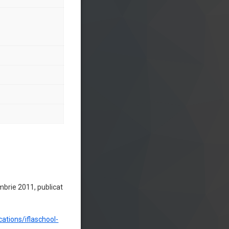
mbrie 2011, publicat
ations/iflaschool-