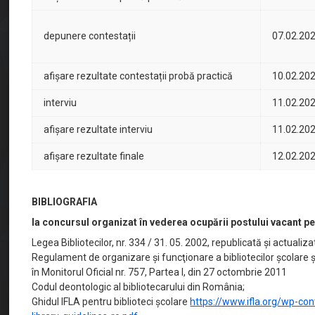
depunere contestații
07.02.20
afișare rezultate contestații probă practică
10.02.20
interviu
11.02.20
afișare rezultate interviu
11.02.20
afișare rezultate finale
12.02.20
BIBLIOGRAFIA
la concursul organizat în vederea ocupării postului vacant 
Legea Bibliotecilor, nr. 334 / 31. 05. 2002, republicată şi actualiza
Regulament de organizare şi funcţionare a bibliotecilor şcolare
în Monitorul Oficial nr. 757, Partea I, din 27 octombrie 2011
Codul deontologic al bibliotecarului din România;
Ghidul IFLA pentru biblioteci școlare
https://www.ifla.org/wp-con