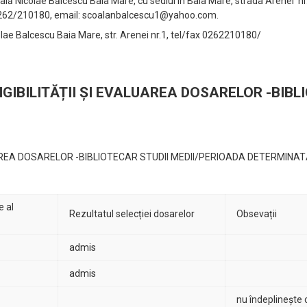
ală Nicolae Bălcescu Baia Mare, cu sediul în Baia Mare, strada Arenei nr.
0262/210180, email: scoalanbalcescu1@yahoo.com.
colae Balcescu Baia Mare, str. Arenei nr.1, tel/fax 0262210180/
IGIBILITĂȚII ȘI EVALUAREA DOSARELOR -BIB
LUAREA DOSARELOR -BIBLIOTECAR STUDII MEDII/PERIOADA DETERMINA
e al
Rezultatul selecției dosarelor
Obsevații
admis
admis
nu îndeplinește c