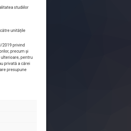
itatea studiilor
ătre unitățile
18/2019 privind
rilor, precum și
 ulterioare, pentru
au privată a cărei
 care presupune