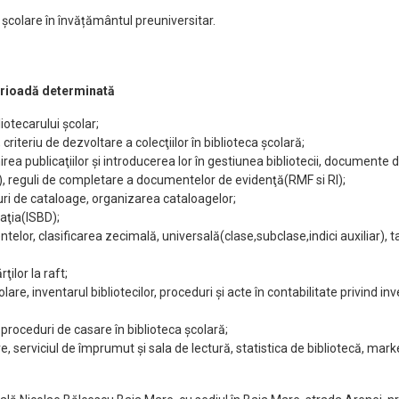
 școlare în învățământul preuniversitar.
perioadă determinată
bliotecarului şcolar;
criteriu de dezvoltare a colecţiilor în biblioteca şcolară;
mirea publicaţiilor şi introducerea lor în gestiunea bibliotecii, documente 
), reguli de completare a documentelor de evidenţă(RMF si RI);
ipuri de cataloage, organizarea cataloagelor;
caţia(ISBD);
ntelor, clasificarea zecimală, universală(clase,subclase,indici auxiliar), t
ţilor la raft;
are, inventarul bibliotecilor, proceduri şi acte în contabilitate privind in
, proceduri de casare în biblioteca şcolară;
lare, serviciul de împrumut şi sala de lectură, statistica de bibliotecă, mar