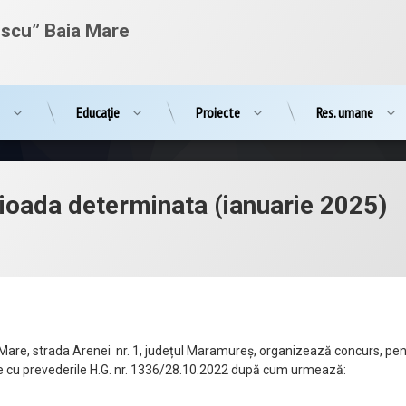
escu” Baia Mare
e
Educație
Proiecte
Res. umane
rioada determinata (ianuarie 2025)
a Mare, strada Arenei nr. 1, județul Maramureș, organizează concurs, pe
te cu prevederile H.G. nr. 1336/28.10.2022 după cum urmează: