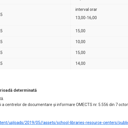
interval orar
25
13,00-16,00
25
15,00
25
10,00
25
15,00
25
14,00
perioadă determinată
tă.
 şi a centrelor de documentare şi informare OMECTS nr. 5.556 din 7 octo
tent/uploads/2019/05//assets/school-libraries-resource-centers/public