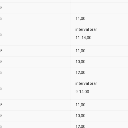
25
25
11,00
interval orar
25
11-14,00
25
11,00
25
10,00
25
12,00
interval orar
25
9-14,00
25
11,00
25
10,00
25
12,00