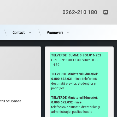
Ema
Tel:
0262-210 180
Contact
Promovare
TELVERDE ISJMM: 0.800.816.262
:
Luni - Joi: 8.30-16.30, Vineri: 8.30-
14.30
TELVERDE Ministerul Educaţiei:
0.800.672.031 -
linie telefonică
destinată elevilor, studenţilor şi
părinţilor
TELVERDE Ministerul Educaţiei:
ntru ocuparea
0.800.672.032 -
linie
telefonică destinată directorilor şi
administraţiei publice locale