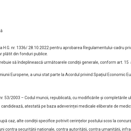
nă
5 la H.G. nr. 1336/ 28.10.2022 pentru aprobarea Regulamentului-cadru pri
 plătit din fonduri publice.
rebuie să îndeplinească următoarele condiţii generale, conform art. 15
niunii Europene, a unui stat parte la Acordul privind Spațiul Economic 
r. 53/2003 – Codul muncii, republicată, cu modificările și completările ul
e candidează, atestată pe baza adeverinței medicale eliberate de medicu
după caz, alte condiții specifice potrivit cerințelor postului scos la concurs
i contra securității naționale, contra autorității, contra umanității, infr