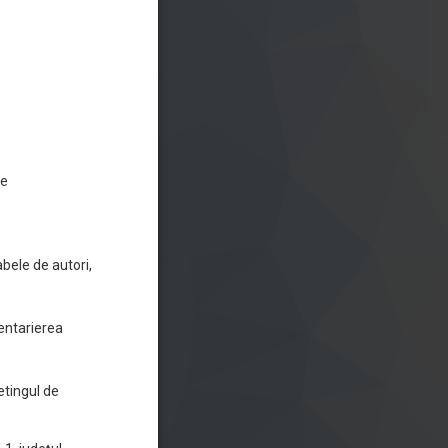
de
abele de autori,
ventarierea
ketingul de