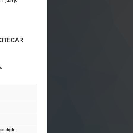
 1, județul
LIOTECAR
TĂ
ondiţiile