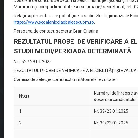
Dosarele de concurs se depun la sediul instituției Școala gimnazi
Maramureș, compartimentul resurse umane/ secretariat, tel. 
Relaţii suplimentare se pot obţine la sediul Scolii gimnaziale Ni
https://www.scoalanicolaebalcescubm.ro
.
Persoana de contact, secretar Bran Cristina
REZULTATUL PROBEI DE VERIFICARE A EL
STUDII MEDII/PERIOADA DETERMINATĂ
Nr. 62 / 29.01.2025
REZULTATUL PROBEI DE VERIFICARE A ELIGIBILITĂȚII ȘI EVA
Comisia de selecție comunică următoarele rezultate:
Numărul de înregistrar
Nr.crt
dosarului candidatului
1
Nr. 38/23.01.2025
2
Nr. 39/23.01.2025