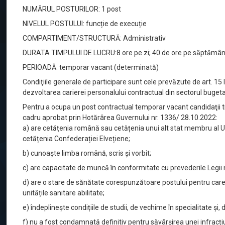
NUMĂRUL POSTURILOR: 1 post
NIVELUL POSTULUI: funcție de execuție
COMPARTIMENT/STRUCTURĂ: Administrativ
DURATA TIMPULUI DE LUCRU:8 ore pe zi; 40 de ore pe săptămâ
PERIOADĂ: temporar vacant (determinată)
Condiţiile generale de participare sunt cele prevăzute de art. 1
dezvoltarea carierei personalului contractual din sectorul bugetar
Pentru a ocupa un post contractual temporar vacant candidaţii t
cadru aprobat prin Hotărârea Guvernului nr. 1336/ 28.10.2022:
a) are cetățenia română sau cetățenia unui alt stat membru al U
cetățenia Confederației Elvețiene;
b) cunoaște limba română, scris și vorbit;
c) are capacitate de muncă în conformitate cu prevederile Legii n
d) are o stare de sănătate corespunzătoare postului pentru car
unitățile sanitare abilitate;
e) îndeplinește condițiile de studii, de vechime în specialitate și, 
f) nu a fost condamnată definitiv pentru săvârșirea unei infracțiun