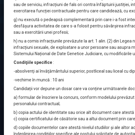
sau de serviciu, infracțiuni de fals ori contra înfăptuirii justiție
exercitarea funcției contractuale pentru care candidează, cu excep
g) nu execută o pedeapsă complementară prin care i-a fost interz
desfășura activitatea de care s-a folosit pentru săvârșirea infrac
sau a exercitării unei profesii;
h) nu a comis infracțiunile prevăzute la art. 1 alin. (2) din Lege
infracțiuni sexuale, de exploatare a unor persoane sau asupra mi
Sistemului Național de Date Genetice Judiciare, cu modificările ulte
Condiţiile specifice
:
-absolvenţi ai învăţământului superior, postliceal sau liceal cu 
-vechime în muncă : 10 ani
Candidații vor depune un dosar care va conține următoarele do
a) formular de înscriere la concurs, conform modelului prevăzut 
personalului contractual;
b) copia actului de identitate sau orice alt document care atestă id
c) copia certificatului de căsătorie sau a altui document prin c
d) copiile documentelor care atestă nivelul studiilor și ale altor
îndeplinirea condițiilor specifice ale postului solicitate de autorit