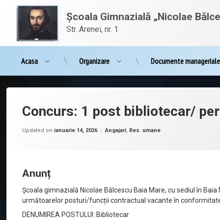
Sari
conținut
la
Școala Gimnazială „Nicolae Bălc
conținut
Str. Arenei, nr. 1
Acasa
Organizare
Documente managerial
Concurs: 1 post bibliotecar/ pe
Posted on
ianuarie 17, 2025
by
admnbalcescu
Categorii:
Updated on
ianuarie 14, 2026
Angajari
,
Res. umane
Anunț
Școala gimnazială Nicolae Bălcescu Baia Mare, cu sediul în Bai
următoarelor posturi/funcții contractual vacante în conformita
DENUMIREA POSTULUI: Bibliotecar