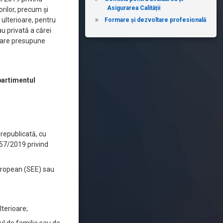
Asigurarea Calității
rilor, precum și
 ulterioare, pentru
Formare și dezvoltare profesională
au privată a cărei
 care presupune
partimentul
republicată, cu
. 57/2019 privind
European (SEE) sau
lterioare;