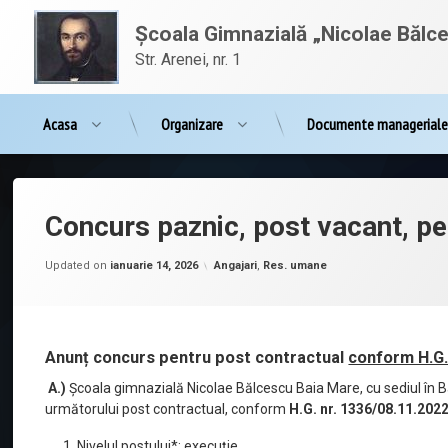
Sari
conținut
la
Școala Gimnazială „Nicolae Bălc
conținut
Str. Arenei, nr. 1
Acasa
Organizare
Documente managerial
Concurs paznic, post vacant, p
Posted on
februarie 6, 2023
by
admnbalcescu
Categorii:
Updated on
ianuarie 14, 2026
Angajari
,
Res. umane
Anunț concurs pentru post contractual
conform H.G.
A.)
Școala gimnazială Nicolae Bălcescu Baia Mare, cu sediul în 
următorului post contractual, conform
H.G. nr. 1336/08.11.2022
Nivelul postului*: execuție