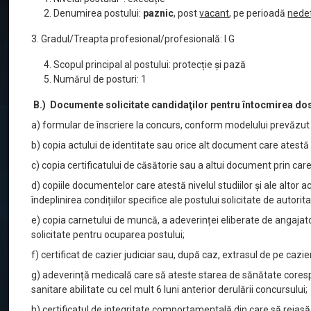
Denumirea postului:
paznic
, post
vacant
, pe perioadă
nede
3. Gradul/Treapta profesional/profesională: I G
Scopul principal al postului: protecție și pază
Numărul de posturi: 1
B.) Documente solicitate candidaţilor pentru întocmirea dos
a) formular de înscriere la concurs, conform modelului prevăzut l
b) copia actului de identitate sau orice alt document care atestă id
c) copia certificatului de căsătorie sau a altui document prin c
d) copiile documentelor care atestă nivelul studiilor și ale altor
îndeplinirea condițiilor specifice ale postului solicitate de autorit
e) copia carnetului de muncă, a adeverinței eliberate de angajato
solicitate pentru ocuparea postului;
f) certificat de cazier judiciar sau, după caz, extrasul de pe cazier
g) adeverință medicală care să ateste starea de sănătate corespu
sanitare abilitate cu cel mult 6 luni anterior derulării concursului;
h) certificatul de integritate comportamentală din care să reiasă 