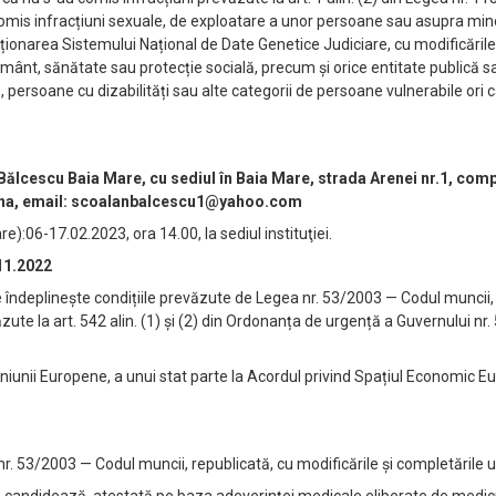
comis infracțiuni sexuale, de exploatare a unor persoane sau asupra mino
ționarea Sistemului Național de Date Genetice Judiciare, cu modificările
țământ, sănătate sau protecție socială, precum și orice entitate publică s
ă, persoane cu dizabilități sau alte categorii de persoane vulnerabile ori
ălcescu Baia Mare, cu sediul în Baia Mare, strada Arenei nr.1, com
stina, email: scoalanbalcescu1@yahoo.com
e):06-17.02.2023, ora 14.00, la sediul instituţiei.
.11.2022
ndeplinește condițiile prevăzute de Legea nr. 53/2003 — Codul muncii, 
văzute la art. 542 alin. (1) și (2) din Ordonanța de urgență a Guvernului nr
niunii Europene, a unui stat parte la Acordul privind Spațiul Economic 
r. 53/2003 — Codul muncii, republicată, cu modificările și completările u