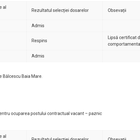
e al
Rezultatul selecției dosarelor
Obsevații
Admis
Lipsă certificat 
Respins
comportamenta
Admis
lae Bălcescu Baia Mare.
pentru ocuparea postului contractual vacant – paznic
e al
Rezultatul selecției dosarelor
Obsevații