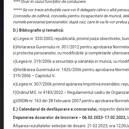
**** Doar în cazul funcțiilor de conducere.
***** Se vor trece atribuțiile care vor fi delegate către o altă persoa
(concediu de odihnă, concediu pentru incapacitate de muncă, delega
numele persoanei/persoanelor, după caz, care le va/le vor prelua 
D.) Bibliografie şi tematică:
a) Legea nr. 333/2003, republicată, privind paza obiectivelor, bunur
b)Hotararea Guvernului nr. 301/2012 pentru aprobarea Normelor me
si protectia persoanelor, cu modificările şi completarile ulterioare
c)Legea nr. 319/2006 a securității şi sänătății in muncă, cu modifi
d)Hotãrärea Guvernului nr. 1425/2006 pentru aprobarea Normelor m
319/2006 – Capitolul V;
e)Legea nr. 307/2006 privind apărarea împotriva incendiilor, republ
f)Ordinul M.E. nr 4183/2022 – Regulamentul-cadru de Organizare şi 
g)ORDIN nr. 163 din 28 februarie 2007 pentru aprobarea Normelo
E.) Calendarul de desfăşurare a concursului,
respectiv data li
Depunerea dosarelor de înscriere –
06.02.2023-17.02.2023,
l
Afișarea rezultatelor selecției de dosare: 21.02.2023, ora 12,00,la 