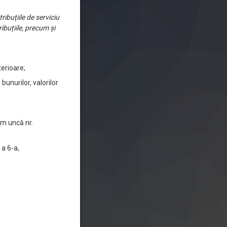
ribuțiile de serviciu
ibuțiile, precum și
terioare;
unurilor, valorilor
 m uncă nr.
 a 6-a,