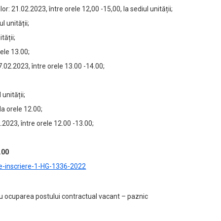
or: 21.02.2023, între orele 12,00 -15,00, la sediul unității;
l unității;
tății;
ele 13.00;
7.02.2023, între orele 13.00 -14.00;
 unității;
la orele 12.00;
2.2023, între orele 12.00 -13.00;
.00
e-inscriere-1-HG-1336-2022
ru ocuparea postului contractual vacant – paznic