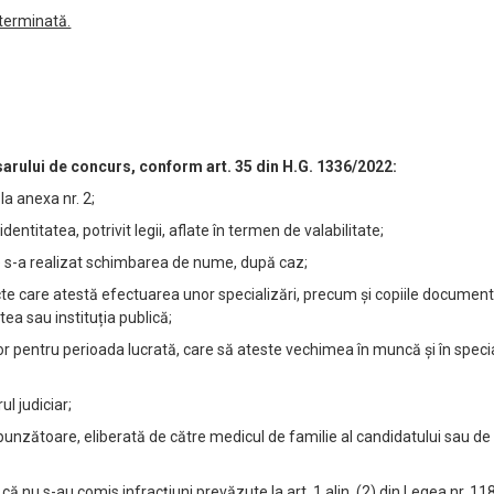
terminată.
arului de concurs, conform art. 35 din H.G. 1336/2022:
a anexa nr. 2;
entitatea, potrivit legii, aflate în termen de valabilitate;
are s-a realizat schimbarea de nume, după caz;
 acte care atestă efectuarea unor specializări, precum și copiile documen
atea sau instituția publică;
r pentru perioada lucrată, care să ateste vechimea în muncă și în special
ul judiciar;
nzătoare, eliberată de către medicul de familie al candidatului sau de c
că nu s-au comis infracțiuni prevăzute la art. 1 alin. (2) din Legea nr. 1