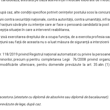
e candidează, atestată pe baza adeverinței medicale eliberate de medicu
după caz, alte condiții specifice potrivit cerințelor postului scos la concurs
i contra securității naționale, contra autorității, contra umanității, infr
i, infracțiuni săvârșite cu intenție care ar face o persoană candidată la pos
ția situației în care a intervenit reabilitarea;
isă exercitarea dreptului de a ocupa funcția, de a exercita profesia sa
țiunii sau față de aceasta nu s-a luat măsura de siguranță a interzicerii 
ea nr. 118/2019 privind Registrul național automatizat cu privire la perso
 minorilor, precum și pentru completarea Legii 76/2008 privind organi
odificările ulterioare, pentru domeniile prevăzute la art. 35 alin. (1) li
a acestora (atestate cu diplomă de absolvire sau diplomă de bacalaureat).
prevăzute de lege, după caz.