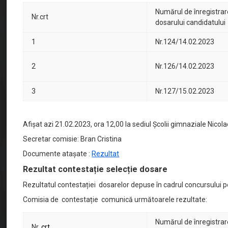
Numărul de înregistrar
Nr.crt
dosarului candidatului
1
Nr.124/14.02.2023
2
Nr.126/14.02.2023
3
Nr.127/15.02.2023
Afișat azi 21.02.2023, ora 12,00 la sediul Școlii gimnaziale Nico
Secretar comisie: Bran Cristina
Documente atașate :
Rezultat
Rezultat contestație selecție dosare
Rezultatul contestației dosarelor depuse în cadrul concursului 
Comisia de contestație comunică următoarele rezultate:
Numărul de înregistrar
Nr.
crt
.