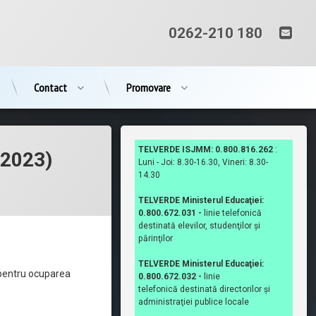
Ema
Tel:
0262-210 180
Contact
Promovare
TELVERDE ISJMM: 0.800.816.262
:
 2023)
Luni - Joi: 8.30-16.30, Vineri: 8.30-
14.30
TELVERDE Ministerul Educaţiei:
0.800.672.031 -
linie telefonică
destinată elevilor, studenţilor şi
părinţilor
TELVERDE Ministerul Educaţiei:
 pentru ocuparea
0.800.672.032 -
linie
telefonică destinată directorilor şi
administraţiei publice locale