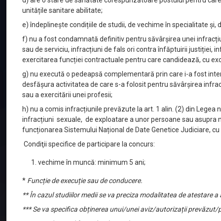
d) are o stare de sănătate corespunzătoare postului pentru car
unitățile sanitare abilitate;
e) îndeplinește condițiile de studii, de vechime în specialitate și, 
f) nu a fost condamnată definitiv pentru săvârșirea unei infracțiun
sau de serviciu, infracțiuni de fals ori contra înfăptuirii justiție
exercitarea funcției contractuale pentru care candidează, cu excep
g) nu execută o pedeapsă complementară prin care i-a fost interz
desfășura activitatea de care s-a folosit pentru săvârșirea infrac
sau a exercitării unei profesii;
h) nu a comis infracțiunile prevăzute la art. 1 alin. (2) din Leg
infracțiuni sexuale, de exploatare a unor persoane sau asupra
funcționarea Sistemului Național de Date Genetice Judiciare, cu m
Condiţii specifice de participare la concurs:
vechime în muncă: minimum 5 ani;
*
Funcție de execuție sau de conducere.
** În cazul studiilor medii se va preciza modalitatea de atestare 
*** Se va specifica obținerea unui/unei aviz/autorizații prevăzut/