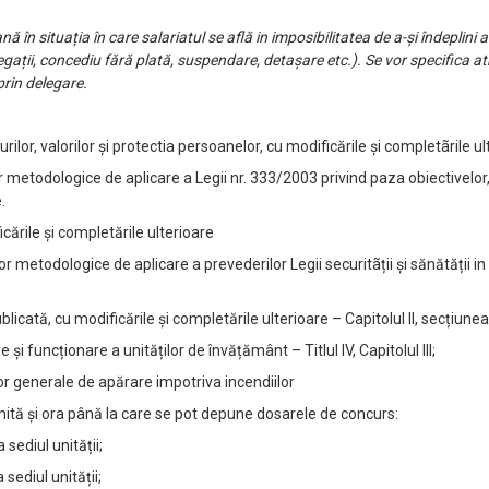
nă în situația în care salariatul se află in imposibilitatea de a-și îndeplini at
ții, concediu fără plată, suspendare, detașare etc.). Se vor specifica atr
prin delegare.
ilor, valorilor şi protectia persoanelor, cu modificările şi completãrile ul
todologice de aplicare a Legii nr. 333/2003 privind paza obiectivelor, b
.
cările şi completările ulterioare
etodologice de aplicare a prevederilor Legii securitãții şi sănătății in
icată, cu modificările şi completările ulterioare – Capitolul II, secțiunea
funcționare a unităților de învățământ – Titlul IV, Capitolul III;
r generale de apărare impotriva incendiilor
mită şi ora până la care se pot depune dosarele de concurs:
a sediul unității;
sediul unității;