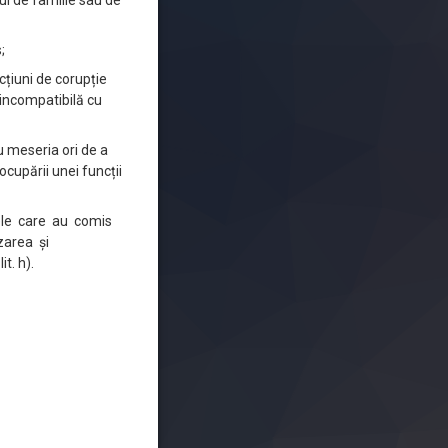
l de familie sau de
;
acțiuni de corupție
t incompatibilă cu
u meseria ori de a
ocupării unei funcții
anele care au comis
zarea și
t. h).