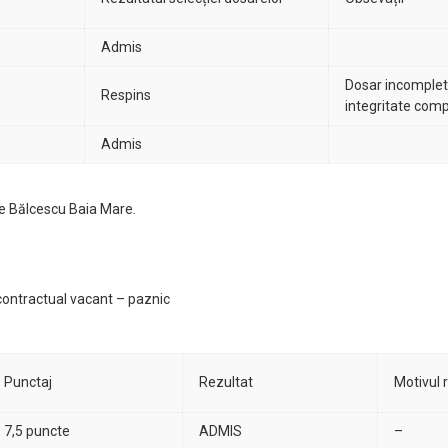
Admis
Dosar incomplet-
Respins
integritate com
Admis
lae Bălcescu Baia Mare.
 contractual vacant – paznic
Punctaj
Rezultat
Motivul 
7,5 puncte
ADMIS
–