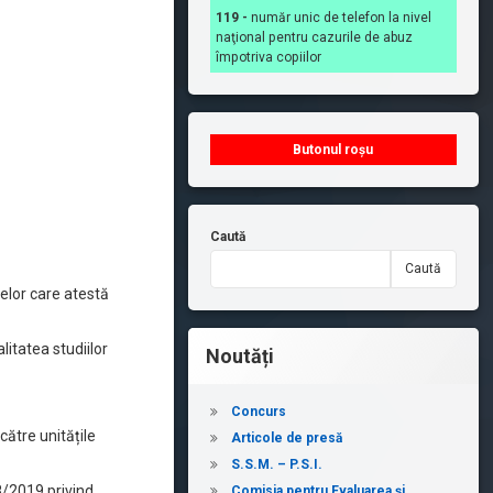
119 -
număr unic de telefon la nivel
naţional pentru cazurile de abuz
împotriva copiilor
Butonul roșu
Caută
Caută
telor care atestă
itatea studiilor
Noutăți
Concurs
ătre unitățile
Articole de presă
S.S.M. – P.S.I.
18/2019 privind
Comisia pentru Evaluarea și