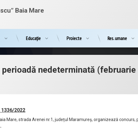
escu” Baia Mare
e
Educație
Proiecte
Res. umane
e perioadă nedeterminată (februarie
 1336/2022
Baia Mare, strada Arenei nr.1, județul Maramureș, organizează concurs,
.