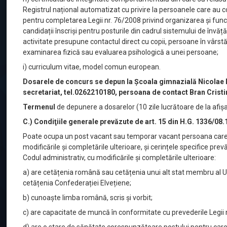
Registrul național automatizat cu privire la persoanele care au 
pentru completarea Legii nr. 76/2008 privind organizarea și func
candidații înscriși pentru posturile din cadrul sistemului de învă
activitate presupune contactul direct cu copii, persoane în vârst
examinarea fizică sau evaluarea psihologică a unei persoane;
i) curriculum vitae, model comun european.
Dosarele de concurs se depun la Școala gimnazială Nicolae B
secretariat, tel.0262210180, persoana de contact Bran Cri
Termenul
de depunere a dosarelor (10 zile lucrătoare de la afişar
C.) Condiţiile generale prevăzute de art. 15 din H.G. 1336/08
Poate ocupa un post vacant sau temporar vacant persoana care î
modificările și completările ulterioare, și cerințele specifice pre
Codul administrativ, cu modificările și completările ulterioare:
a) are cetățenia română sau cetățenia unui alt stat membru al U
cetățenia Confederației Elvețiene;
b) cunoaște limba română, scris și vorbit;
c) are capacitate de muncă în conformitate cu prevederile Legii n