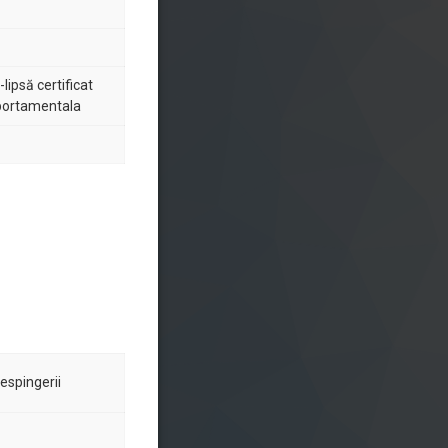
lipsă certificat
portamentala
respingerii