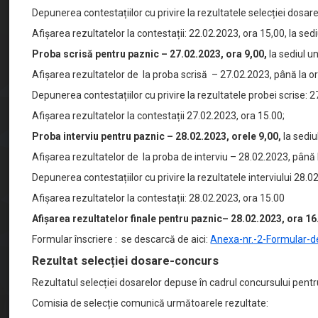
Depunerea contestațiilor cu privire la rezultatele selecției dosarel
Afișarea rezultatelor la contestații: 22.02.2023, ora 15,00, la sediu
Proba scrisă pentru paznic –
27.02.2023, ora 9,00,
la sediul uni
Afișarea rezultatelor de la proba scrisă – 27.02.2023, până la or
Depunerea contestațiilor cu privire la rezultatele probei scrise: 2
Afișarea rezultatelor la contestații 27.02.2023, ora 15.00;
Proba interviu pentru paznic –
28.02.2023, orele 9,00,
la sediul
Afișarea rezultatelor de la proba de interviu – 28.02.2023, până 
Depunerea contestațiilor cu privire la rezultatele interviului 28.0
Afișarea rezultatelor la contestații: 28.02.2023, ora 15.00
Afișarea rezultatelor finale pentru paznic– 28.02.2023, ora 16
Formular înscriere : se descarcă de aici:
Anexa-nr.-2-Formular-d
Rezultat selecției dosare-concurs
Rezultatul selecției dosarelor depuse în cadrul concursului pent
Comisia de selecție comunică următoarele rezultate: