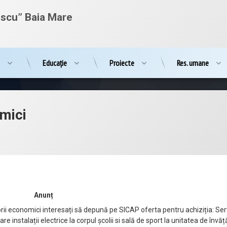
escu” Baia Mare
e
Educație
Proiecte
Res. umane
omici
Anunț
ii economici interesați să depună pe SICAP oferta pentru achiziția: Servi
re instalații electrice la corpul școlii si sală de sport la unitatea de în