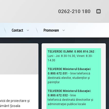
Ema
Tel:
0262-210 180
Contact
Promovare
TELVERDE ISJMM: 0.800.816.262
:
Luni - Joi: 8.30-16.30, Vineri: 8.30-
14.30
TELVERDE Ministerul Educaţiei:
0.800.672.031 -
linie telefonică
destinată elevilor, studenţilor şi
părinţilor
TELVERDE Ministerul Educaţiei:
0.800.672.032 -
linie
telefonică destinată directorilor şi
cii de proiectare și
administraţiei publice locale
vățământ Școala