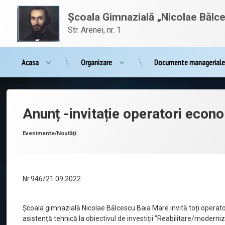
Sari
conținut
la
Școala Gimnazială „Nicolae Bălc
conținut
Str. Arenei, nr. 1
Acasa
Organizare
Documente managerial
Anunț -invitație operatori econ
Posted on
by
admnbalcescu
septembrie 21, 2022
Categorii:
Evenimente/Noutăţi
Nr.946/21.09.2022
Școala gimnazială Nicolae Bălcescu Baia Mare invită toți operator
asistență tehnică la obiectivul de investiții ”Reabilitare/moderniza