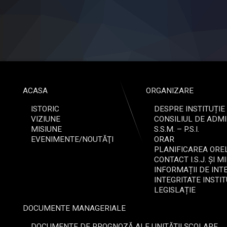
ACASA
ORGANIZARE
ISTORIC
DESPRE INSTITUȚIE
VIZIUNE
CONSILIUL DE ADMI
MISIUNE
S.S.M. – P.S.I.
EVENIMENTE/NOUTĂŢI
ORAR
PLANIFICAREA OREL
CONTACT I.S.J. ȘI M
INFORMAȚII DE INT
INTEGRITATE INSTI
LEGISLAȚIE
DOCUMENTE MANAGERIALE
DOCUMENTE DE PROGNOZĂ ALE UNITĂȚII ȘCOLARE