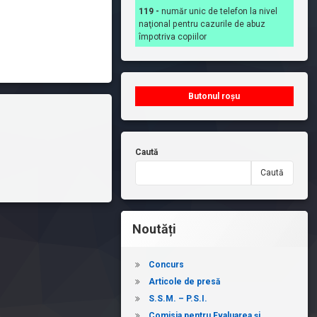
119 -
număr unic de telefon la nivel
naţional pentru cazurile de abuz
împotriva copiilor
Butonul roșu
Caută
Caută
Noutăți
Concurs
Articole de presă
S.S.M. – P.S.I.
Comisia pentru Evaluarea și