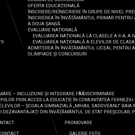
OFERTA EDUCAŢIONALĂ
ÎNSCRIERE/REÎNSCRIERE ÎN GRUPE DE NIVEL PRE
ÎNSCRIEREA ÎN ÎNVĂȚĂMÂNTUL PRIMAR PENTRU 
A DOUA ȘANSĂ
EVALUARE NAȚIONALĂ
EVALUAREA NAȚIONALĂ LA CLASELE A II-A, A IV
II
EVALUAREA NAȚIONALĂ A ELEVILOR DE CLASA A V
ADMITEREA ÎN ÎNVĂȚĂMÂNTUL LICEAL PENTRU 
OLIMPIADE ȘI CONCURSURI
ARE – INCLUZIUNE ȘI INTEGRARE FӐRӐ DISCRIMINARE
OPIILOR PRIN ACCES LA EDUCAȚIE ÎN COMUNITATEA FERNEZI
 ELEVILOR – ȘCOALA GIMNAZIALĂ „MIHAIL SADOVEANU” BAI
II DEZAVANTAJAȚI DIN ÎNVĂȚĂMÂNTUL DE STAT PREȘCOLAR, P
NTACT
PROMOVARE
CONTACT
GALERIE FOTO