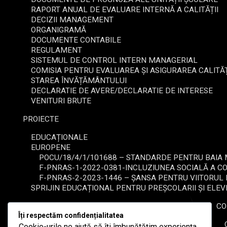
RAPORT ANUAL DE EVALUARE INTERNĂ A CALITĂȚII
DECIZII MANAGEMENT
ORGANIGRAMĂ
DOCUMENTE CONTABILE
REGULAMENT
SISTEMUL DE CONTROL INTERN MANAGERIAL
COMISIA PENTRU EVALUAREA ȘI ASIGURAREA CALITĂȚ
STAREA ÎNVĂȚĂMÂNTULUI
DECLARATIE DE AVERE/DECLARATIE DE INTERESE
VENITURI BRUTE
PROIECTE
EDUCAȚIONALE
EUROPENE
POCU/18/4/1/101688 – STANDARDE PENTRU BAIA M
F-PNRAS-1-2022-0381-INCLUZIUNEA SOCIALĂ A C
F-PNRAS-2-2023-1446 – ȘANSA PENTRU VIITORUL
SPRIJIN EDUCAȚIONAL PENTRU PREȘCOLARII ȘI ELEV
RES. UMANE
CO
Îți respectăm confidențialitatea
FORMARE ȘI DEZVOLTARE PROFESIONALĂ
Cookie-urile ne ajută să îți îmbunătățim experiența,