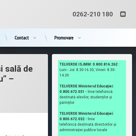
Ema
Tel:
0262-210 180
Contact
Promovare
TELVERDE ISJMM: 0.800.816.262
:
si sală de
Luni - Joi: 8.30-16.30, Vineri: 8.30-
14.30
u” –
TELVERDE Ministerul Educaţiei:
0.800.672.031 -
linie telefonică
destinată elevilor, studenţilor şi
părinţilor
TELVERDE Ministerul Educaţiei:
0.800.672.032 -
linie
telefonică destinată directorilor şi
administraţiei publice locale