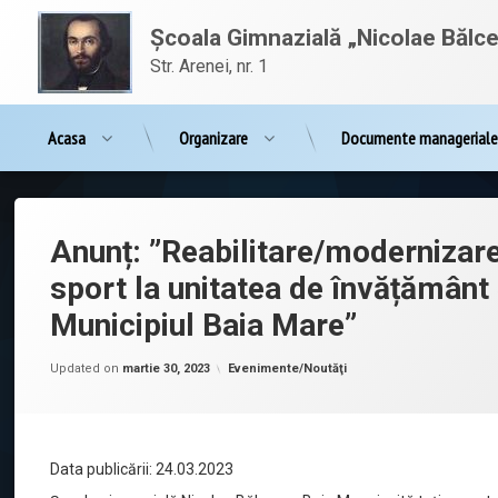
Sari
conținut
la
Școala Gimnazială „Nicolae Bălc
conținut
Str. Arenei, nr. 1
Acasa
Organizare
Documente managerial
Anunț: ”Reabilitare/modernizare i
sport la unitatea de învățământ
Municipiul Baia Mare”
Posted on
martie 24, 2023
by
admnbalcescu
Categorii:
Updated on
martie 30, 2023
Evenimente/Noutăţi
Data publicării: 24.03.2023