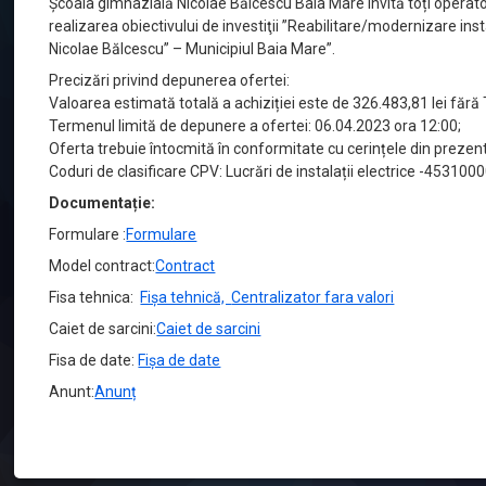
Școala gimnazială Nicolae Bălcescu Baia Mare invită toți operato
realizarea obiectivului de investiţii ”Reabilitare/modernizare inst
Nicolae Bălcescu” – Municipiul Baia Mare”.
Precizări privind depunerea ofertei:
Valoarea estimată totală a achiziției este de 326.483,81 lei fără
Termenul limită de depunere a ofertei: 06.04.2023 ora 12:00;
Oferta trebuie întocmită în conformitate cu cerințele din prezenta
Coduri de clasificare CPV: Lucrări de instalații electrice -45310
Documentație:
Formulare :
Formulare
Model contract:
Contract
Fisa tehnica:
Fișa tehnică,
Centralizator fara valori
Caiet de sarcini:
Caiet de sarcini
Fisa de date:
Fișa de date
Anunt:
Anunț