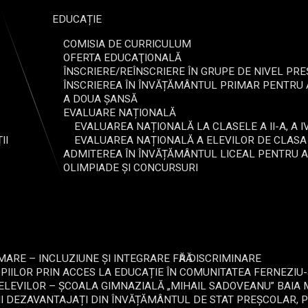
EDUCAȚIE
COMISIA DE CURRICULUM
OFERTA EDUCAŢIONALĂ
ÎNSCRIERE/REÎNSCRIERE ÎN GRUPE DE NIVEL PRE
ÎNSCRIEREA ÎN ÎNVĂȚĂMÂNTUL PRIMAR PENTRU 
A DOUA ȘANSĂ
EVALUARE NAȚIONALĂ
EVALUAREA NAȚIONALĂ LA CLASELE A II-A, A IV
II
EVALUAREA NAȚIONALĂ A ELEVILOR DE CLASA A V
ADMITEREA ÎN ÎNVĂȚĂMÂNTUL LICEAL PENTRU 
OLIMPIADE ȘI CONCURSURI
ARE – INCLUZIUNE ȘI INTEGRARE FӐRӐ DISCRIMINARE
OPIILOR PRIN ACCES LA EDUCAȚIE ÎN COMUNITATEA FERNEZI
 ELEVILOR – ȘCOALA GIMNAZIALĂ „MIHAIL SADOVEANU” BAI
II DEZAVANTAJAȚI DIN ÎNVĂȚĂMÂNTUL DE STAT PREȘCOLAR, P