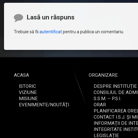
Comentarii
Lasă un răspuns
Trebuie să fii
autentificat
pentru a publica un comentariu.
ACASA
ORGANIZARE
ISTORIC
DESPRE INSTITUȚIE
VIZIUNE
CONSILIUL DE ADMI
MISIUNE
S.S.M. – P.S.I.
EVENIMENTE/NOUTĂŢI
ORAR
PLANIFICAREA OREL
CONTACT I.S.J. ȘI M
INFORMAȚII DE INT
INTEGRITATE INSTI
LEGISLAȚIE