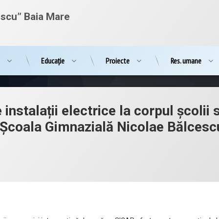
escu” Baia Mare
e
Educație
Proiecte
Res. umane
nstalații electrice la corpul școlii 
 Școala Gimnazială Nicolae Bălcesc