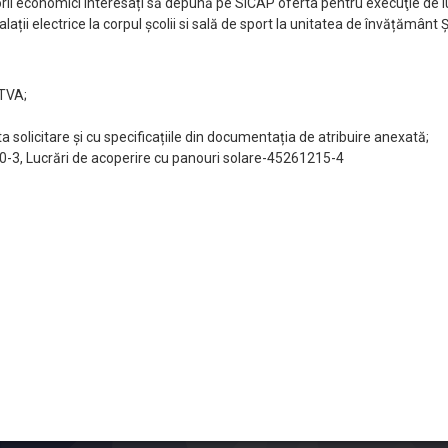
rii economici interesați să depună pe SICAP oferta pentru execuţie de lu
alații electrice la corpul școlii si sală de sport la unitatea de învățămân
 TVA;
 solicitare și cu specificațiile din documentația de atribuire anexată;
000-3, Lucrări de acoperire cu panouri solare-45261215-4