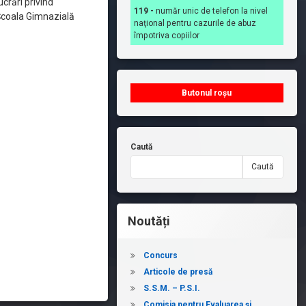
crări privind
119 -
număr unic de telefon la nivel
t Școala Gimnazială
naţional pentru cazurile de abuz
împotriva copiilor
Butonul roșu
Caută
Caută
Noutăți
Concurs
Articole de presă
S.S.M. – P.S.I.
Comisia pentru Evaluarea și