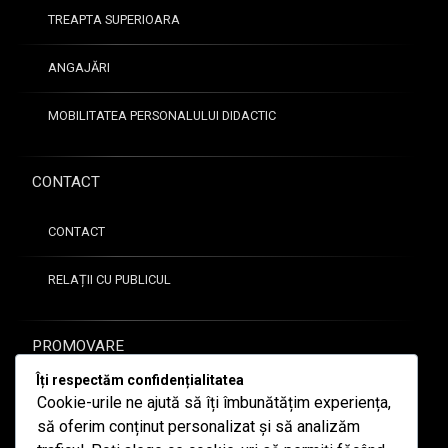
TREAPTA SUPERIOARA
ANGAJĂRI
MOBILITATEA PERSONALULUI DIDACTIC
CONTACT
CONTACT
RELAȚII CU PUBLICUL
PROMOVARE
Îți respectăm confidențialitatea
GALERIE FOTO
Cookie-urile ne ajută să îți îmbunătățim experiența,
să oferim conținut personalizat și să analizăm
ARTICOLE DE PRESĂ