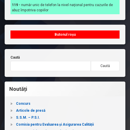
119 -
număr unic de telefon la nivel naţional pentru cazurile de
abuz împotriva copiilor
Butonul roșu
Caută
Caută
Noutăți
Concurs
Articole de presă
S.S.M. – P.S.I.
Comisia pentru Evaluarea și Asigurarea Calității