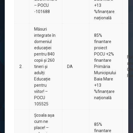
– POCU
+13
-101688
%finanțare
națională
Măsuri
integrate în
85%
domeniul
finantare
educației
proiect
pentru 840
POCU +2%
Fu
copii și 260
finantare
an
2
tineri și
DA
Primăria
Chi
adulți:
Municipiului
Ro
Educație
Baia Mare
pentru
+13
viitor! –
%finanțare
POCU
națională
105525
Școala așa
cum ne
85%
place! –
finantare