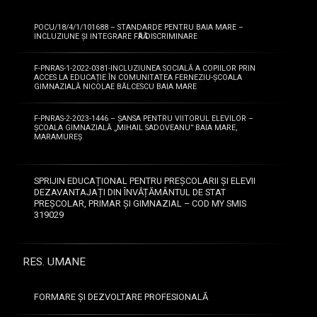
POCU/18/4/1/101688 – STANDARDE PENTRU BAIA MARE –
INCLUZIUNE ȘI INTEGRARE FӐRӐ DISCRIMINARE
F-PNRAS-1-2022-0381-INCLUZIUNEA SOCIALĂ A COPIILOR PRIN
ACCES LA EDUCAȚIE ÎN COMUNITATEA FERNEZIU-ȘCOALA
GIMNAZIALĂ NICOLAE BĂLCESCU BAIA MARE
F-PNRAS-2-2023-1446 – ȘANSA PENTRU VIITORUL ELEVILOR –
ȘCOALA GIMNAZIALĂ „MIHAIL SADOVEANU” BAIA MARE,
MARAMUREȘ
SPRIJIN EDUCAȚIONAL PENTRU PREȘCOLARII ȘI ELEVII
DEZAVANTAJAȚI DIN ÎNVĂȚĂMÂNTUL DE STAT
PREȘCOLAR, PRIMAR ȘI GIMNAZIAL – COD MY SMIS
319029
RES. UMANE
FORMARE ȘI DEZVOLTARE PROFESIONALĂ