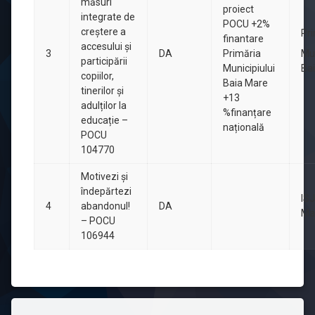
măsuri
proiect
integrate de
POCU +2%
creștere a
Pr
finantare
accesului și
3
DA
Primăria
Mun
participării
Municipiului
Ba
copiilor,
Baia Mare
tinerilor și
+13
adulților la
%finanțare
educație –
națională
POCU
104770
Motivezi și
îndepărtezi
ISJ
4
abandonul!
DA
Ma
– POCU
106944