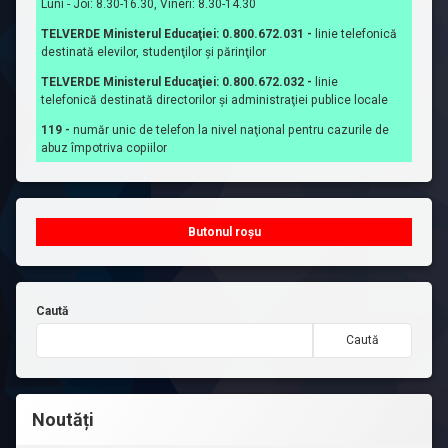
nu
Luni - Joi: 8.30-16.30, Vineri: 8.30-14.30
Comisiei
conține
pt.
TELVERDE Ministerul Educaţiei: 0.800.672.031 -
linie telefonică
nume
curriculum
destinată elevilor, studenţilor şi părinţilor
de
2024-
TELVERDE Ministerul Educaţiei: 0.800.672.032 -
linie
elevi
2025
telefonică destinată directorilor şi administraţiei publice locale
sau
nr.
cadre
119 -
număr unic de telefon la nivel naţional pentru cazurile de
811/10.102.2025
abuz împotriva copiilor
didactice
Raportul
—
Comisiei
sunt
pt.
prezentate
curriculum
Butonul roșu
exclusiv
structura
denumirile
Școala
concursurilor/olimpiadelor
Gimnazială
și
„Mihail
Caută
numărul
Sadoveanu”
de
Caută
Baia
premii
Mare
obținute.
2024-
2025
Noutăți
1.
nr.