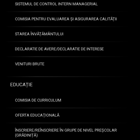
t
SISTEMUL DE CONTROL INTERN MANAGERIAL
e
o
COMISIA PENTRU EVALUAREA ȘI ASIGURAREA CALITĂȚII
b
ț
STAREA ÎNVĂȚĂMÂNTULUI
i
n
u
DECLARATIE DE AVERE/DECLARATIE DE INTERESE
t
e
VENITURI BRUTE
l
4
a
o
EDUCAȚIE
l
i
COMISIA DE CURRICULUM
m
p
i
OFERTA EDUCAŢIONALĂ
a
d
ÎNSCRIERE/REÎNSCRIERE ÎN GRUPE DE NIVEL PREȘCOLAR
e
(GRĂDINIȚĂ)