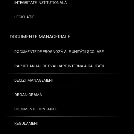
INTEGRITATE INSTITUȚIONALĂ
u
r
LEGISLAȚIE
i
/
o
DOCUMENTE MANAGERIALE
l
i
m
DOCUMENTE DE PROGNOZĂ ALE UNITĂȚII ȘCOLARE
p
i
RAPORT ANUAL DE EVALUARE INTERNĂ A CALITĂȚII
a
d
DECIZII MANAGEMENT
e
R
ORGANIGRAMĂ
e
z
DOCUMENTE CONTABILE
u
l
t
REGULAMENT
a