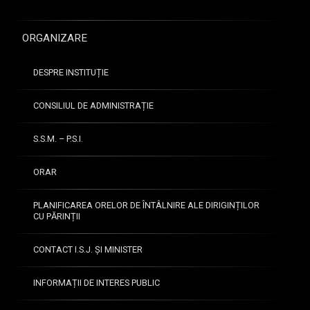
ț
i
u
ORGANIZARE
n
i
DESPRE INSTITUȚIE
N
u
CONSILIUL DE ADMINISTRAȚIE
m
ă
S.S.M. – P.S.I.
r
u
ORAR
l
d
PLANIFICAREA ORELOR DE ÎNTÂLNIRE ALE DIRIGINȚILOR
e
CU PĂRINȚII
c
o
n
CONTACT I.S.J. ȘI MINISTER
c
u
INFORMAȚII DE INTERES PUBLIC
1
r
3
s