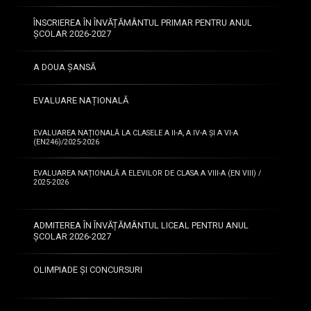
ș
c
ÎNSCRIEREA ÎN ÎNVĂȚĂMÂNTUL PRIMAR PENTRU ANUL
o
ȘCOLAR 2026-2027
l
a
A DOUA ȘANSĂ
r
e
EVALUARE NAȚIONALĂ
EVALUAREA NAȚIONALĂ LA CLASELE A II-A, A IV-A ȘI A VI-A
2.
(EN246)/2025-2026
Situația
EVALUAREA NAȚIONALĂ A ELEVILOR DE CLASA A VIII-A (EN VIII) /
2025-2026
pe
concursuri
ADMITEREA ÎN ÎNVĂȚĂMÂNTUL LICEAL PENTRU ANUL
ȘCOLAR 2026-2027
și
OLIMPIADE ȘI CONCURSURI
olimpiade