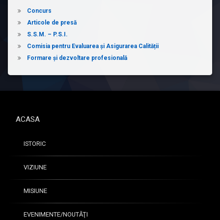
684/01.07.2025
Sinteza
Raport
Concurs
privind
Articole de presă
generală
calitatea
S.S.M. – P.S.I.
ofertei
Comisia pentru Evaluarea și Asigurarea Calității
curriculare
Formare și dezvoltare profesională
T
2024-
o
2025
t
nr.
a
828/14.10.2025
l
p
ACASA
r
e
m
ISTORIC
i
6
i
7
VIZIUNE
ș
i
MISIUNE
m
e
n
EVENIMENTE/NOUTĂŢI