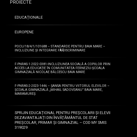
PROIECTE
Rezultatele
obținute
de
EDUCAȚIONALE
elevii
școlii
EUROPENE
sunt
centralizate
POCU/18/4/1/101688 – STANDARDE PENTRU BAIA MARE –
mai
INCLUZIUNE ȘI INTEGRARE FӐRӐ DISCRIMINARE
jos,
pe
F-PNRAS-1-2022-0381-INCLUZIUNEA SOCIALĂ A COPIILOR PRIN
fiecare
ACCES LA EDUCAȚIE ÎN COMUNITATEA FERNEZIU-ȘCOALA
GIMNAZIALĂ NICOLAE BĂLCESCU BAIA MARE
concurs/olimpiadă
la
F-PNRAS-2-2023-1446 – ȘANSA PENTRU VIITORUL ELEVILOR –
care
ȘCOALA GIMNAZIALĂ „MIHAIL SADOVEANU” BAIA MARE,
s-
MARAMUREȘ
a
participat,
SPRIJIN EDUCAȚIONAL PENTRU PREȘCOLARII ȘI ELEVII
cu
DEZAVANTAJAȚI DIN ÎNVĂȚĂMÂNTUL DE STAT
distribuția
PREȘCOLAR, PRIMAR ȘI GIMNAZIAL – COD MY SMIS
premiilor
319029
obținute.